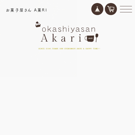
お菓子屋さん A菓RI